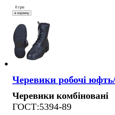
0
грн
Черевики робочі юфт
Черевики комбіновані
ГОСТ:5394-89