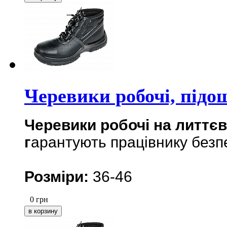
Черевики робочі, підо
Черевики робочі на литтєв
г
арантують працівнику безпе
Розміри:
36-46
0
грн