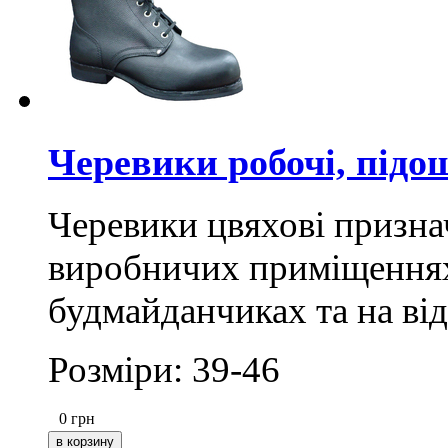
Черевики робочі, підо
Черевики цвяхові признач
виробничих приміщеннях,
будмайданчиках та на від
Розміри: 39-46
0
грн