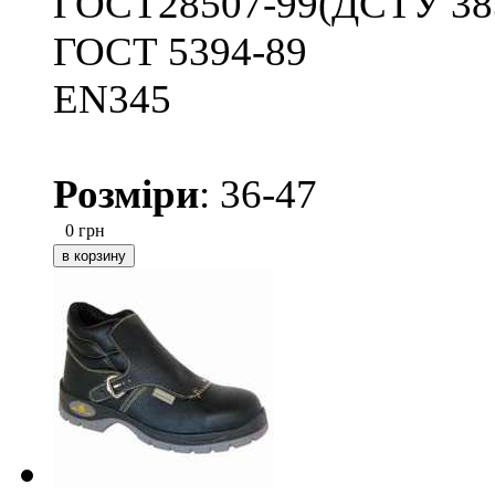
ГОСТ28507-99(ДСТУ 38
ГОСТ 5394-89
ЕN345
Розміри
: 36-47
0
грн