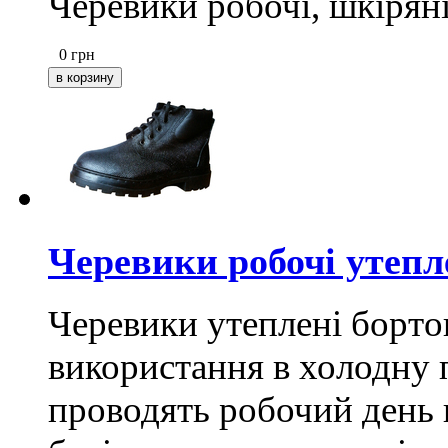
Черевики робочі, шкіряні
0
грн
Черевики робочі утепл
Черевики утеплені борто
використання в холодну 
проводять робочий день н