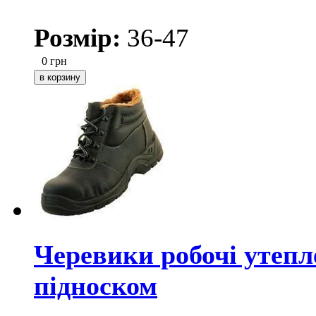
Розмір:
36-47
0
грн
Черевики робочі утеп
підноском