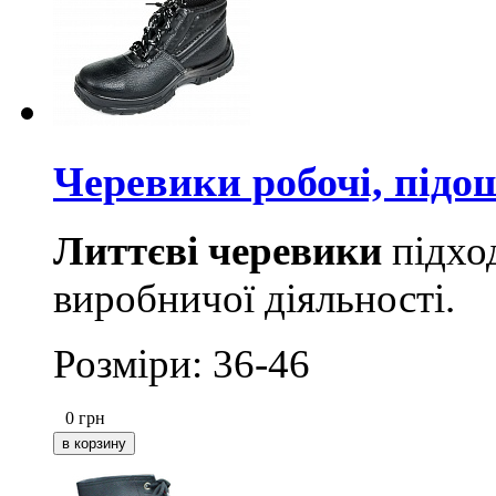
Черевики робочі, підо
Литтєві черевики
підход
виробничої діяльності.
Розміри: 36-46
0
грн