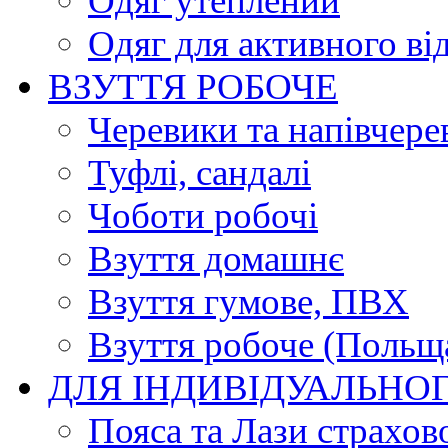
Одяг утеплений
Одяг для активного ві
ВЗУТТЯ РОБОЧЕ
Черевики та напівчере
Туфлі, сандалі
Чоботи робочі
Взуття домашнє
Взуття гумове, ПВХ
Взуття робоче (Польщ
ДЛЯ ІНДИВІДУАЛЬНО
Пояса та Лази страхов