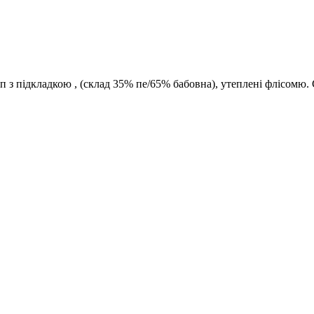
 з підкладкою , (склад 35% пе/65% бабовна), утеплені флісомю.