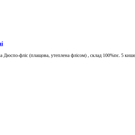
ні
юспо-фліс (плащова, утеплена флісом) , склад 100%пє. 5 киш