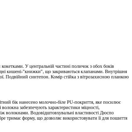
 кокетками. У центральній частині поличок з обох боків
адні кишені-"книжки", що закриваються клапанами. Внутрішня
ної. Подвійний синтепон. Комір стійка з вітрозахисною планкою
ітний бік нанесено молочно-біле PU-покриття, яке посилює
ві волокна забезпечують характеристики міцності,
між волокнами. Водовідштовхувальні властивості Дюспо
бре тримає форму, що дозволяє використовувати її для пошиття