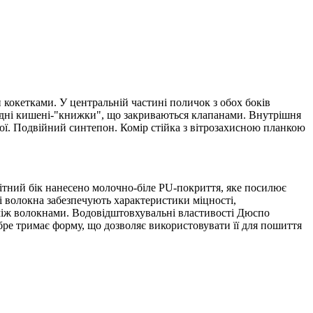
 кокетками. У центральній частині поличок з обох боків
адні кишені-"книжки", що закриваються клапанами. Внутрішня
ної. Подвійний синтепон. Комір стійка з вітрозахисною планкою
ітний бік нанесено молочно-біле PU-покриття, яке посилює
ві волокна забезпечують характеристики міцності,
між волокнами. Водовідштовхувальні властивості Дюспо
бре тримає форму, що дозволяє використовувати її для пошиття