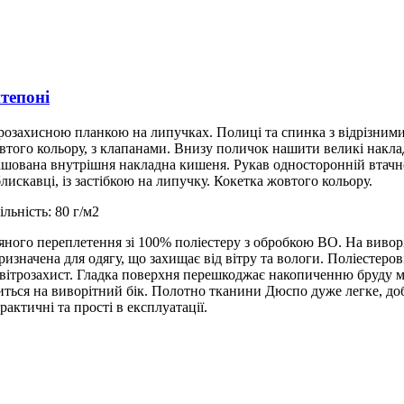
тепоні
ітрозахисною планкою на липучках. Полиці та спинка з відрізними
втого кольору, з клапанами. Внизу поличок нашити великі накл
розташована внутрішня накладна кишеня. Рукав односторонній втач
искавці, із застібкою на липучку. Кокетка жовтого кольору.
льність: 80 г/м2
яного переплетення зі 100% поліестеру з обробкою ВО. На вивор
ризначена для одягу, що захищає від вітру та вологи. Поліестеро
 вітрозахист. Гладка поверхня перешкоджає накопиченню бруду 
иться на виворітний бік. Полотно тканини Дюспо дуже легке, до
рактичні та прості в експлуатації.