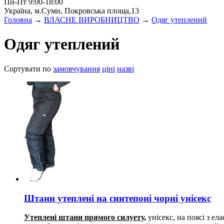
Пн-Пт 9:00-18:00
Україна, м.Суми, Покровська площа,13
Головна
→
ВЛАСНЕ ВИРОБНИЦТВО
→
Одяг утеплений
Одяг утеплений
Сортувати по
замовчування
ціні
назві
Штани утеплені на синтепоні чорні унісекс
Утеплені штани прямого силуету,
унісекс, на поясі з е