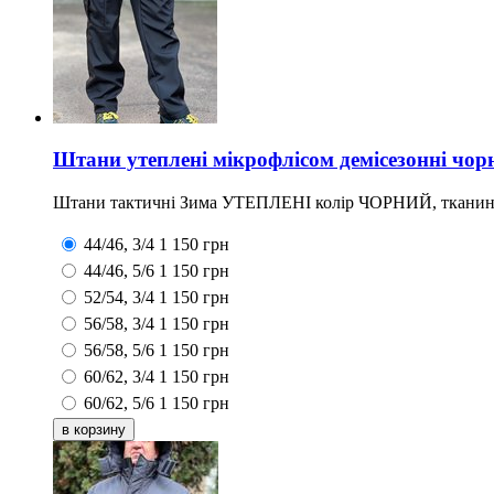
Штани утеплені мікрофлісом демісезонні чор
Штани тактичні Зима УТЕПЛЕНІ колір ЧОРНИЙ, тканина Д
44/46, 3/4
1 150
грн
44/46, 5/6
1 150
грн
52/54, 3/4
1 150
грн
56/58, 3/4
1 150
грн
56/58, 5/6
1 150
грн
60/62, 3/4
1 150
грн
60/62, 5/6
1 150
грн