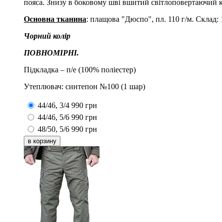
пояса. Знизу в боковому шві вшитий світлоповертаючий к
Основна тканина
: плащова "Дюспо", пл. 110 г/м. Склад: 1
Чорний колір
ПОВНОМІРНІ.
Підкладка – п/е (100% поліестер)
Утеплювач: синтепон №100 (1 шар)
44/46, 3/4
990
грн
44/46, 5/6
990
грн
48/50, 5/6
990
грн