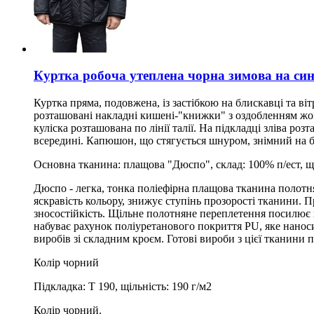
Куртка робоча утеплена чорна зимова на син
Куртка пряма, подовжена, із застібкою на блискавці та в
розташовані накладні кишені-"книжки" з оздобленням жо
куліска розташована по лінії талії. На підкладці зліва 
всередині. Капюшон, що стягується шнуром, знімний на бл
Основна тканина: плащова "Дюспо", склад: 100% п/ест, щі
Дюспо - легка, тонка поліефірна плащова тканина полотн
яскравість кольору, знижує ступінь прозорості тканини. П
зносостійкість. Щільне полотняне переплетення посилює
набуває рахунок поліуретанового покриття PU, яке нанос
виробів зі складним кроєм. Готові вироби з цієї тканини п
Колір чорний
Підкладка: Т 190, щільність: 190 г/м2
Колір чорний.