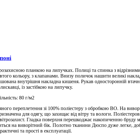
поні
ітрозахисною планкою на липучках. Полиці та спинка з відрізними
втого кольору, з клапанами. Внизу поличок нашити великі накл
розташована внутрішня накладна кишеня. Рукав односторонній втач
искавці, із застібкою на липучку.
льність: 80 г/м2
яного переплетення зі 100% поліестеру з обробкою ВО. На вивор
ризначена для одягу, що захищає від вітру та вологи. Поліестеро
 вітрозахист. Гладка поверхня перешкоджає накопиченню бруду 
иться на виворітний бік. Полотно тканини Дюспо дуже легке, до
рактичні та прості в експлуатації.