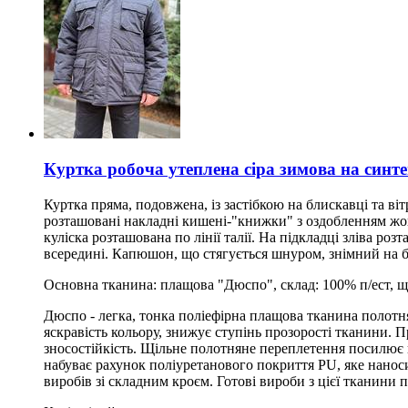
Куртка робоча утеплена сіра зимова на синте
Куртка пряма, подовжена, із застібкою на блискавці та в
розташовані накладні кишені-"книжки" з оздобленням жо
куліска розташована по лінії талії. На підкладці зліва 
всередині. Капюшон, що стягується шнуром, знімний на бл
Основна тканина: плащова "Дюспо", склад: 100% п/ест, щі
Дюспо - легка, тонка поліефірна плащова тканина полотн
яскравість кольору, знижує ступінь прозорості тканини. П
зносостійкість. Щільне полотняне переплетення посилює
набуває рахунок поліуретанового покриття PU, яке нанос
виробів зі складним кроєм. Готові вироби з цієї тканини п