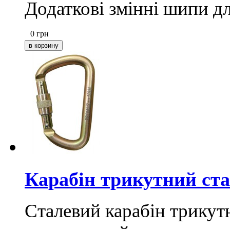
Додаткові змінні шипи д
0
грн
Карабін трикутний ста
Сталевий карабін трикут