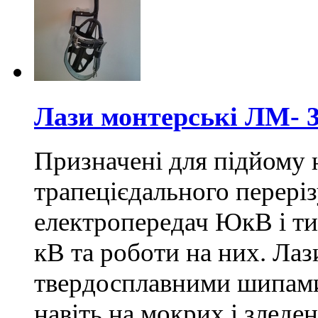
Лази монтерські ЛМ- 
Призначені для підйому 
трапецієдального переріз
електропередач ЮкВ і ти
кВ та роботи на них. Ла
твердосплавними шипам
навіть на мокрих і зледен