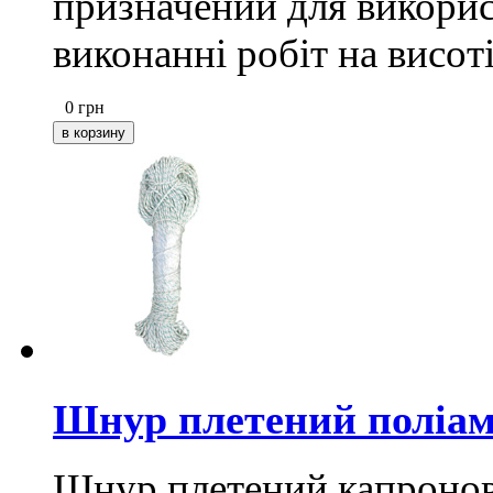
призначений для викорис
виконанні робіт на висоті
0
грн
Шнур плетений поліам
Шнур плетений капронови