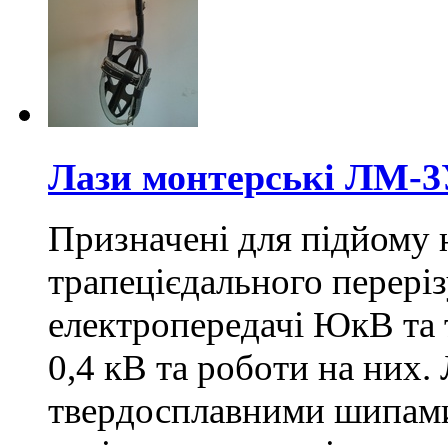
Лази монтерські ЛМ-
Призначені для підйому 
трапецієдального переріз
електропередачі ЮкВ та 
0,4 кВ та роботи на них
твердосплавними шипам