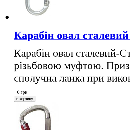
Карабін овал сталевий
Карабін овал сталевий-С
різьбовою муфтою. Приз
сполучна ланка при викон
0
грн