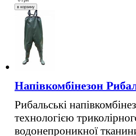
Напівкомбінезон Рибал
Рибальські напівкомбіне
технологією триколірног
водонепроникної тканин