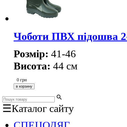
Чоботи ПВХ підошва 2-
Розмір:
41-46
Висота:
44 см
0
грн
search
☰
Каталог сайту
СПЕЦОДЯГ