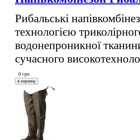
Рибальські напівкомбіне
технологією триколірног
водонепроникної тканин
сучасного високотехноло
0
грн