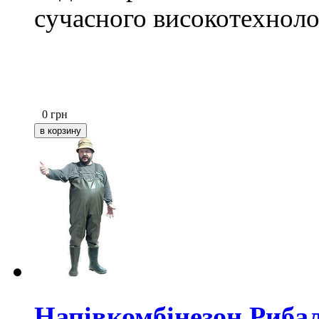
сучасного високотехноло
0
грн
Напівкомбінезон Риба