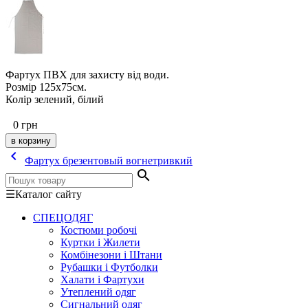
Фартух ПВХ для захисту від води.
Розмір 125х75см.
Колір зелений, білий
0
грн
keyboard_arrow_left
Фартух брезентовый вогнетривкий
search
☰
Каталог сайту
СПЕЦОДЯГ
Костюми робочі
Куртки і Жилети
Комбінезони і Штани
Рубашки і Футболки
Халати і Фартухи
Утеплений одяг
Сигнальний одяг