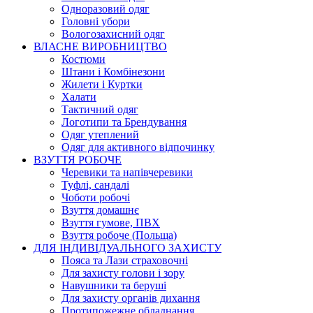
Одноразовий одяг
Головні убори
Вологозахисний одяг
ВЛАСНЕ ВИРОБНИЦТВО
Костюми
Штани і Комбінезони
Жилети і Куртки
Халати
Тактичний одяг
Логотипи та Брендування
Одяг утеплений
Одяг для активного відпочинку
ВЗУТТЯ РОБОЧЕ
Черевики та напівчеревики
Туфлі, сандалі
Чоботи робочі
Взуття домашнє
Взуття гумове, ПВХ
Взуття робоче (Польща)
ДЛЯ ІНДИВІДУАЛЬНОГО ЗАХИСТУ
Пояса та Лази страховочні
Для захисту голови і зору
Навушники та беруші
Для захисту органів дихання
Протипожежне обладнання