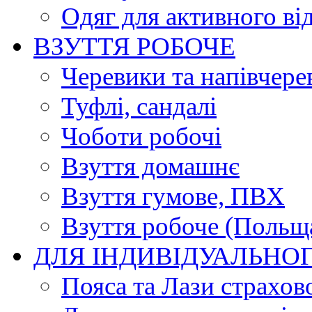
Одяг для активного ві
ВЗУТТЯ РОБОЧЕ
Черевики та напівчере
Туфлі, сандалі
Чоботи робочі
Взуття домашнє
Взуття гумове, ПВХ
Взуття робоче (Польщ
ДЛЯ ІНДИВІДУАЛЬНО
Пояса та Лази страхов