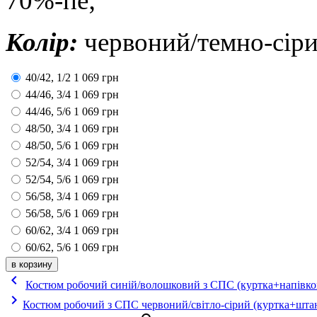
70%-пе;
Колір:
червоний/темно-сіри
40/42, 1/2
1 069
грн
44/46, 3/4
1 069
грн
44/46, 5/6
1 069
грн
48/50, 3/4
1 069
грн
48/50, 5/6
1 069
грн
52/54, 3/4
1 069
грн
52/54, 5/6
1 069
грн
56/58, 3/4
1 069
грн
56/58, 5/6
1 069
грн
60/62, 3/4
1 069
грн
60/62, 5/6
1 069
грн
keyboard_arrow_left
Костюм робочий синій/волошковий з СПС (куртка+напівко
keyboard_arrow_right
Костюм робочий з СПС червоний/світло-сірий (куртка+шта