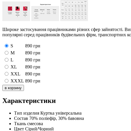
Широке застосування працівниками різних сфер зайнятості. Вик
популярні серед працівників будівельних фірм, транспортних к
S
890
грн
M
890
грн
L
890
грн
XL
890
грн
XXL
890
грн
XXXL
890
грн
Характеристики
Тип изделия
Куртка універсальна
Состав
70% поліефір, 30% бавовна
Ткань
смесова
Цвет
Сірий/Чорний