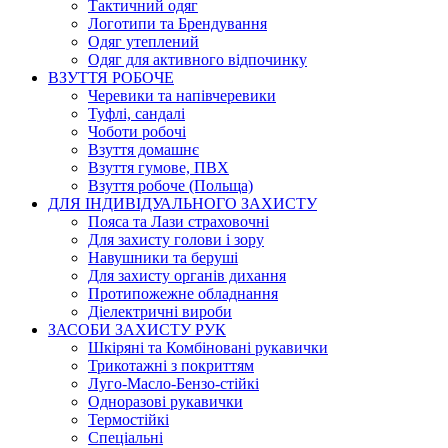
Тактичний одяг
Логотипи та Брендування
Одяг утеплений
Одяг для активного відпочинку
ВЗУТТЯ РОБОЧЕ
Черевики та напівчеревики
Туфлі, сандалі
Чоботи робочі
Взуття домашнє
Взуття гумове, ПВХ
Взуття робоче (Польща)
ДЛЯ ІНДИВІДУАЛЬНОГО ЗАХИСТУ
Пояса та Лази страховочні
Для захисту голови і зору
Навушники та беруші
Для захисту органів дихання
Протипожежне обладнання
Діелектричні вироби
ЗАСОБИ ЗАХИСТУ РУК
Шкіряні та Комбіновані рукавички
Трикотажні з покриттям
Луго-Масло-Бензо-стійкі
Одноразові рукавички
Термостійкі
Спеціальні