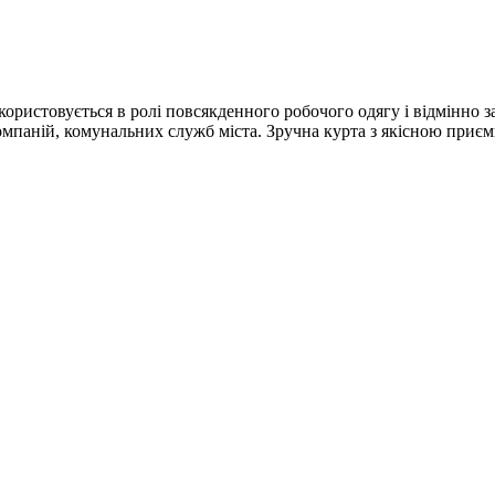
ористовується в ролі повсякденного робочого одягу і відмінно 
омпаній, комунальних служб міста. Зручна курта з якісною приє