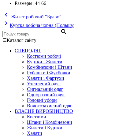
Размеры:
44-66
keyboard_arrow_left
Жилет робочий "Браво"
keyboard_arrow_right
Куртка робоча чорна (Польща)
search
☰
Каталог сайту
СПЕЦОДЯГ
Костюми робочі
Куртки і Жилети
Комбінезони і Штани
Рубашки і Футболки
Халати і Фартухи
Утеплений одяг
Сигнальний одяг
Одноразовий одяг
Головні убори
Вологозахисний одяг
ВЛАСНЕ ВИРОБНИЦТВО
Костюми
Штани і Комбінезони
Жилети і Куртки
Халати