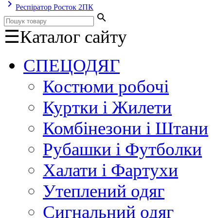
keyboard_arrow_right
Респіратор Росток 2ПК
search
☰
Каталог сайту
СПЕЦОДЯГ
Костюми робочі
Куртки і Жилети
Комбінезони і Штани
Рубашки і Футболки
Халати і Фартухи
Утеплений одяг
Сигнальний одяг