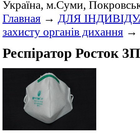
Україна, м.Суми, Покровсь
Главная
→
ДЛЯ ІНДИВІД
захисту органів дихання
→ 
Респіратор Росток 3