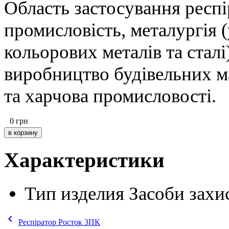
Область застосування респі
промисловість, металургія 
кольорових металів та сталі
виробництво будівельних м
та харчова промисловості.
0
грн
Характеристики
Тип изделия
Засоби захи
keyboard_arrow_left
Респіратор Росток 3ПК