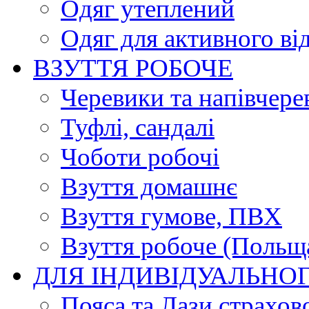
Одяг утеплений
Одяг для активного ві
ВЗУТТЯ РОБОЧЕ
Черевики та напівчере
Туфлі, сандалі
Чоботи робочі
Взуття домашнє
Взуття гумове, ПВХ
Взуття робоче (Польщ
ДЛЯ ІНДИВІДУАЛЬНО
Пояса та Лази страхов