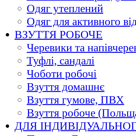
Одяг утеплений
Одяг для активного ві
ВЗУТТЯ РОБОЧЕ
Черевики та напівчере
Туфлі, сандалі
Чоботи робочі
Взуття домашнє
Взуття гумове, ПВХ
Взуття робоче (Польщ
ДЛЯ ІНДИВІДУАЛЬНО