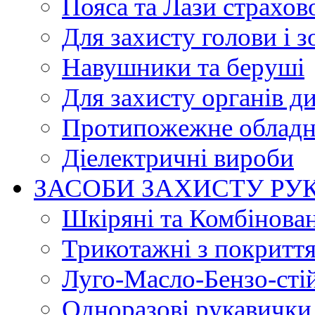
Пояса та Лази страхов
Для захисту голови і з
Навушники та беруші
Для захисту органів д
Протипожежне обладн
Діелектричні вироби
ЗАСОБИ ЗАХИСТУ РУ
Шкіряні та Комбінова
Трикотажні з покритт
Луго-Масло-Бензо-сті
Одноразові рукавички