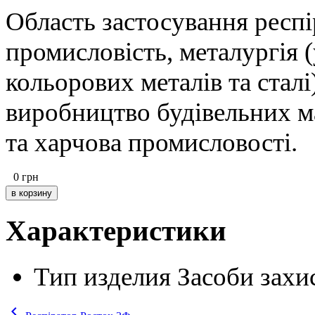
Область застосування респ
промисловість, металургія 
кольорових металів та сталі
виробництво будівельних м
та харчова промисловості.
0
грн
Характеристики
Тип изделия
Засоби захи
keyboard_arrow_left