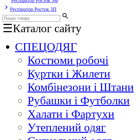
Респіратор Росток 3Ф
keyboard_arrow_right
Респіратор Росток 3П
search
☰
Каталог сайту
СПЕЦОДЯГ
Костюми робочі
Куртки і Жилети
Комбінезони і Штани
Рубашки і Футболки
Халати і Фартухи
Утеплений одяг