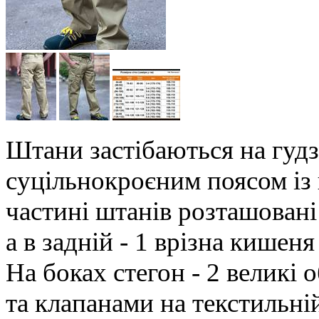
Штани застібаються на гудз
суцільнокроєним поясом із
частині штанів розташовані
а в задній - 1 врізна кишеня
На боках стегон - 2 великі 
та клапанами на текстильній