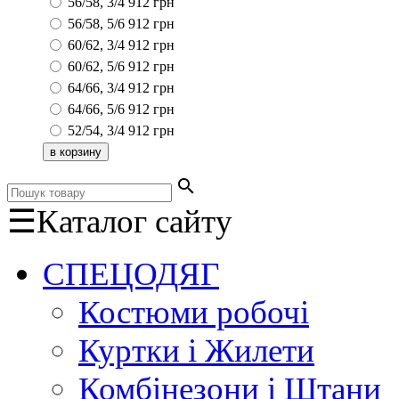
56/58, 3/4
912
грн
56/58, 5/6
912
грн
60/62, 3/4
912
грн
60/62, 5/6
912
грн
64/66, 3/4
912
грн
64/66, 5/6
912
грн
52/54, 3/4
912
грн
search
☰
Каталог сайту
СПЕЦОДЯГ
Костюми робочі
Куртки і Жилети
Комбінезони і Штани