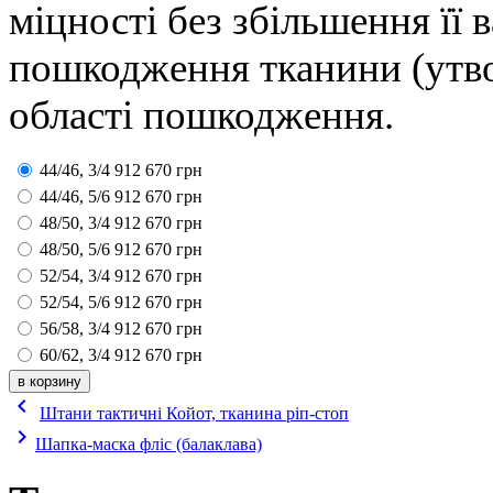
міцності без збільшення її в
пошкодження тканини (утво
області пошкодження.
44/46, 3/4
912
670
грн
44/46, 5/6
912
670
грн
48/50, 3/4
912
670
грн
48/50, 5/6
912
670
грн
52/54, 3/4
912
670
грн
52/54, 5/6
912
670
грн
56/58, 3/4
912
670
грн
60/62, 3/4
912
670
грн
keyboard_arrow_left
Штани тактичні Койот, тканина ріп-стоп
keyboard_arrow_right
Шапка-маска фліс (балаклава)