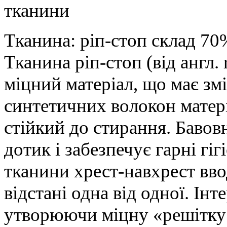
тканини
Тканина: ріп-стоп склад 70%
Тканина ріп-стоп (від англ.
міцний матеріал, що має зм
синтетичних волокон матер
стійкий до стирання. Бавов
дотик і забезпечує гарні гі
тканини хрест-навхрест вво
відстані одна від одної. Ін
утворюючи міцну «решітку»