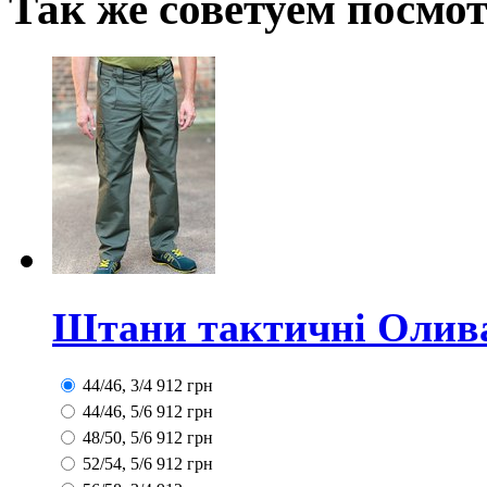
Так же советуем посмо
Штани тактичні Олива
44/46, 3/4
912
грн
44/46, 5/6
912
грн
48/50, 5/6
912
грн
52/54, 5/6
912
грн