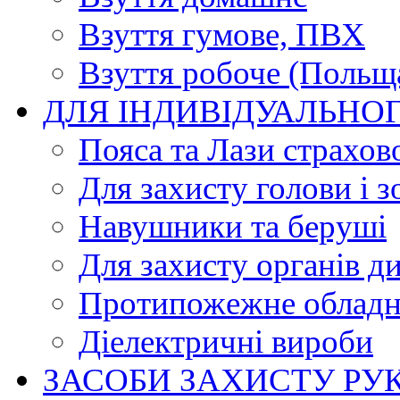
Взуття гумове, ПВХ
Взуття робоче (Польщ
ДЛЯ ІНДИВІДУАЛЬНО
Пояса та Лази страхов
Для захисту голови і з
Навушники та беруші
Для захисту органів д
Протипожежне обладн
Діелектричні вироби
ЗАСОБИ ЗАХИСТУ РУ