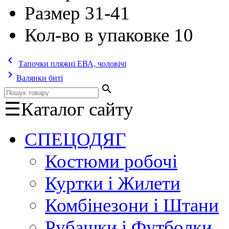
Размер
31-41
Кол-во в упаковке
10
keyboard_arrow_left
Тапочки пляжні ЕВА, чоловічі
keyboard_arrow_right
Валянки биті
search
☰
Каталог сайту
СПЕЦОДЯГ
Костюми робочі
Куртки і Жилети
Комбінезони і Штани
Рубашки і Футболки