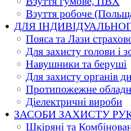
Взуття гумове, ПВХ
Взуття робоче (Польщ
ДЛЯ ІНДИВІДУАЛЬНО
Пояса та Лази страхов
Для захисту голови і з
Навушники та беруші
Для захисту органів д
Протипожежне обладн
Діелектричні вироби
ЗАСОБИ ЗАХИСТУ РУ
Шкіряні та Комбінова