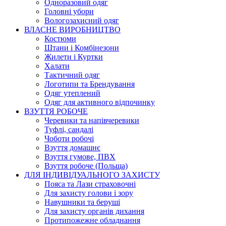
Одноразовий одяг
Головні убори
Вологозахисний одяг
ВЛАСНЕ ВИРОБНИЦТВО
Костюми
Штани і Комбінезони
Жилети і Куртки
Халати
Тактичний одяг
Логотипи та Брендування
Одяг утеплений
Одяг для активного відпочинку
ВЗУТТЯ РОБОЧЕ
Черевики та напівчеревики
Туфлі, сандалі
Чоботи робочі
Взуття домашнє
Взуття гумове, ПВХ
Взуття робоче (Польща)
ДЛЯ ІНДИВІДУАЛЬНОГО ЗАХИСТУ
Пояса та Лази страховочні
Для захисту голови і зору
Навушники та беруші
Для захисту органів дихання
Протипожежне обладнання