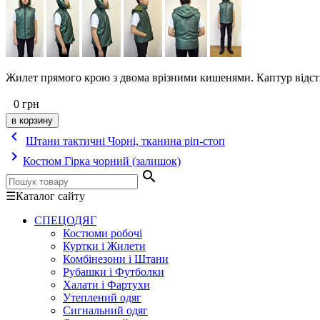
Жилет прямого крою з двома врізними кишенями. Каптур відсті
0
грн
keyboard_arrow_left
Штани тактичні Чорні, тканина ріп-стоп
keyboard_arrow_right
Костюм Гірка чорний (залишок)
search
☰
Каталог сайту
СПЕЦОДЯГ
Костюми робочі
Куртки і Жилети
Комбінезони і Штани
Рубашки і Футболки
Халати і Фартухи
Утеплений одяг
Сигнальний одяг