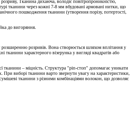
та розриву, Тканина дихаюча, володіє повітропроникністю,
урі тканини через кожні 7-8 мм вбудовані армовані нитки, що
ханічного пошкодження тканини (утворення порізу, потертості,
ійка до вигоряння.
ає розширенню розривів. Вона створюється шляхом вплітання у
ні тканини характерного візерунка у вигляді квадратів або
ї тканини – міцність. Структура "ріп-стоп" допомагає уникати
ах. При виборі тканини варто звернути увагу на характеристики,
 сумішеві тканини з різними комбінаціями волокон, що дозволяє