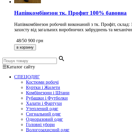
Напівкомбінезон тк. Профит 100% бавовна
Напівкомбінезон робочий виконаний з тк. Профіт, склад: 
захисту від загальних виробничих забруднень та механічн
48/50
900
грн
search
☰
Каталог сайту
СПЕЦОДЯГ
Костюми робочі
Куртки і Жилети
Комбінезони і Штани
Рубашки і Футболки
Халати і Фартухи
Утеплений одяг
Сигнальний одяг
Одноразовий одяг
Головні убори
Вологозахисний одяг