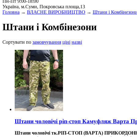
Пн-Пт 9:00-18:00
Україна, м.Суми, Покровська площа,13
Головна
→
ВЛАСНЕ ВИРОБНИЦТВО
→
Штани і Комбінезон
Штани і Комбінезони
Сортувати по
замовчування
ціні
назві
Штани чоловічі ріп-стоп Камуфляж Варта 
Штани чоловічі тк.РІП-СТОП (ВАРТА) ПРИКОРДО