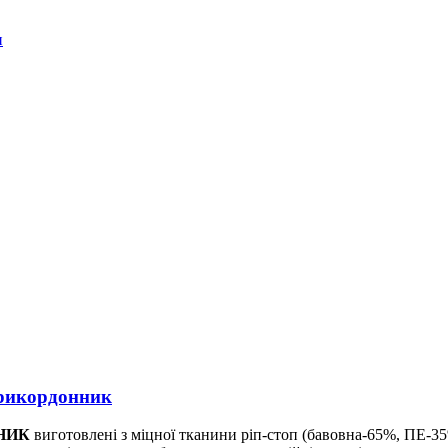
и
Прикордонник
ННИК
виготовлені з міцної тканини ріп-стоп (бавовна-65%, ПЕ-35