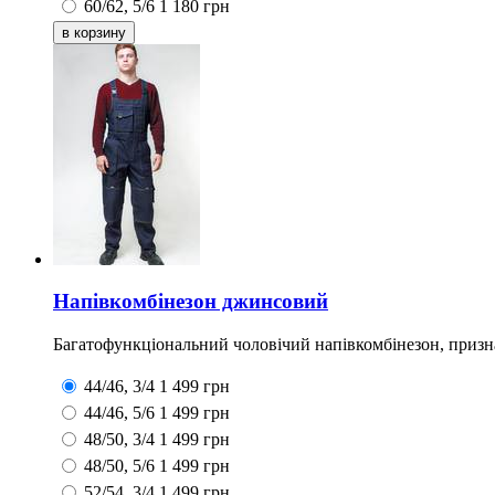
60/62, 5/6
1 180
грн
Напівкомбінезон джинсовий
Багатофункціональний чоловічий напівкомбінезон, призна
44/46, 3/4
1 499
грн
44/46, 5/6
1 499
грн
48/50, 3/4
1 499
грн
48/50, 5/6
1 499
грн
52/54, 3/4
1 499
грн