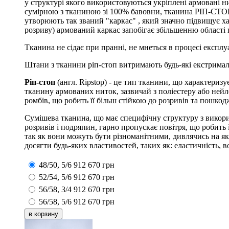
у структурі якого використовуються укріплені армовані ни
сумірною з тканиною зі 100% бавовни, тканина РІП-СТОП, 
утворюють так званий "каркас" , який значно підвищує ха
розриву) армований каркас запобігає збільшенню області
Тканина не сідає при пранні, не мнеться в процесі експлу
Штани з тканини ріп-стоп витримають будь-які екстрималь
Ріп-стоп
(англ. Ripstop) - це тип тканини, що характери
тканину армованих ниток, зазвичай з поліестеру або нейл
ромбів, що робить її більш стійкою до розривів та пошкод
Сумішева тканина, що має специфічну структуру з викори
розривів і подряпин, гарно пропускає повітря, що робить
так як вони можуть бути різноманітними, дивлячись на як
досягти будь-яких властивостей, таких як: еластичність,
48/50, 5/6
912
670
грн
52/54, 5/6
912
670
грн
56/58, 3/4
912
670
грн
56/58, 5/6
912
670
грн