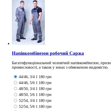
Напівкомбінезон робочий Саржа
Багатофункціональний чоловічий напівкомбінезон, призна
промисловості, а також у зонах з обмеженою видимістю.
44/46, 3/4
1 180
грн
44/46, 5/6
1 180
грн
48/50, 3/4
1 180
грн
48/50, 5/6
1 180
грн
52/54, 3/4
1 180
грн
52/54, 5/6
1 180
грн