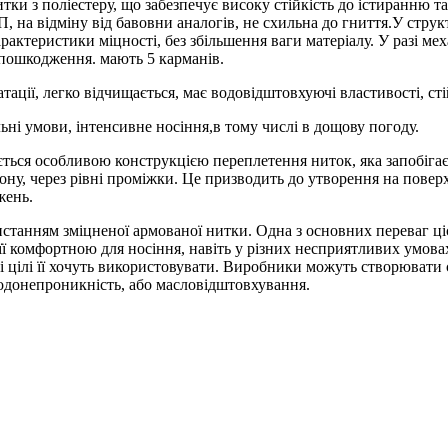
тки з поліестеру, що забезпечує високу стійкість до істиранню 
на відміну від бавовни аналогів, не схильна до гниття.У структ
рактеристики міцності, без збільшення ваги матеріалу. У разі ме
 пошкодження. мають 5 карманів.
атації, легко відчищається, має водовідштовхуючі властивості, ст
ні умови, інтенсивне носіння,в тому числі в дощову погоду.
зується особливою конструкцією переплетення ниток, яка запобіг
ону, через рівні проміжки. Це призводить до утворення на поверх
жень.
станням зміцненої армованої нитки. Одна з основних переваг ціє
 її комфортною для носіння, навіть у різних несприятливих умов
і цілі її хочуть використовувати. Виробники можуть створювати
 водонепроникність, або масловідштовхування.