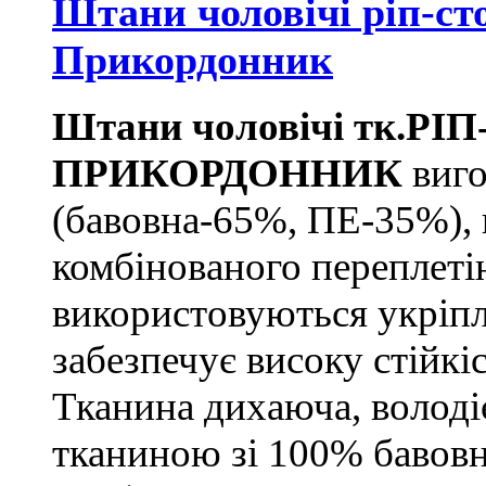
Штани чоловічі ріп-с
Прикордонник
Штани чоловічі тк.РІ
ПРИКОРДОННИК
виго
(бавовна-65%, ПЕ-35%), щ
комбінованого переплетін
використовуються укріпле
забезпечує високу стійкі
Тканина дихаюча, володі
тканиною зі 100% бавовн