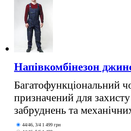
Напівкомбінезон джин
Багатофункціональний чо
призначений для захисту
забруднень та механічних
44/46, 3/4
1 499
грн