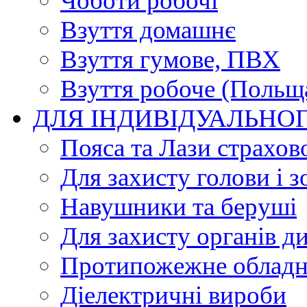
Чоботи робочі
Взуття домашнє
Взуття гумове, ПВХ
Взуття робоче (Польщ
ДЛЯ ІНДИВІДУАЛЬНО
Пояса та Лази страхов
Для захисту голови і з
Навушники та беруші
Для захисту органів д
Протипожежне обладн
Діелектричні вироби