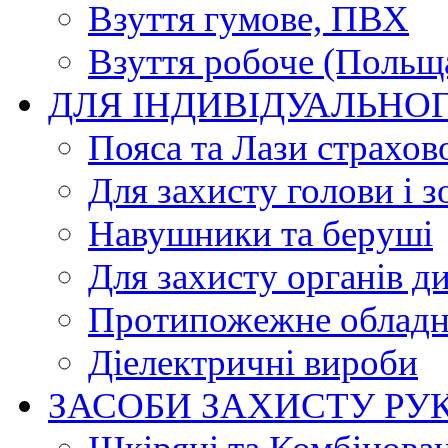
Взуття гумове, ПВХ
Взуття робоче (Польщ
ДЛЯ ІНДИВІДУАЛЬНО
Пояса та Лази страхов
Для захисту голови і з
Навушники та беруші
Для захисту органів д
Протипожежне обладн
Діелектричні вироби
ЗАСОБИ ЗАХИСТУ РУ